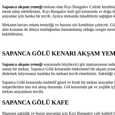
Sapanca akşam yemeği
mekanı olan Kıyı Bungalov Cafede kendinizi 
menü talep edebilirsiniz. Kıyı Bungalov kafe göl kenarında ve doğa i
arayanlar için harika bir tercih. Ayrıca mekanda misafirlerin sağlığın
Mekanın havası ortamı temizliği ve huzuru sizi kendisine çekecek. Göl
alan konumu ile dünya mutfağından harmanlamış olduğu zengin menüsüyl
tadabilirsiniz.
SAPANCA GÖLÜ KENARI AKŞAM YE
Sapanca akşam yemeği
sonrasında büyüleyici gör manzarasının tadın
sunan bir mekan. Sapanca Gölü kenarında mükemmel bir akşam yemeği 
dinlemek istiyorsanız mutlaka bu mekanı tercih etmelisiniz. Sakinliği
Sapanca Gölü kenarında muhtelif güzel ve ferah bir mekan arayanlar
müşterilerden tam not almış durumda. Göl kenarında şık ve yeşillik iç
mekan arayanların tercihi.
SAPANCA GÖLÜ KAFE
Manzara sakinlik ve huzur arayanlar için Kıyı Bungalov cafe kaliteli 