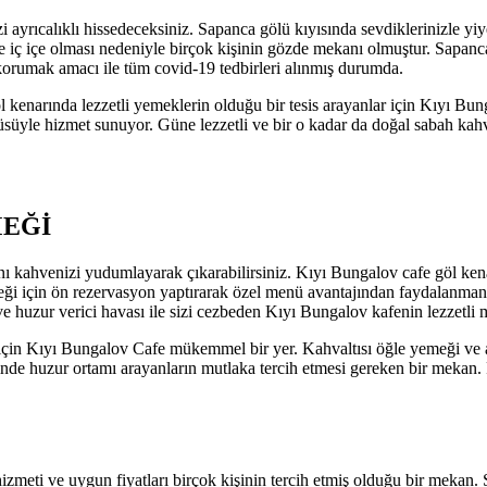
ayrıcalıklı hissedeceksiniz. Sapanca gölü kıyısında sevdiklerinizle yi
le iç içe olması nedeniyle birçok kişinin gözde mekanı olmuştur. Sapan
ı korumak amacı ile tüm covid-19 tedbirleri alınmış durumda.
 kenarında lezzetli yemeklerin olduğu bir tesis arayanlar için Kıyı Bu
e hizmet sunuyor. Güne lezzetli ve bir o kadar da doğal sabah kahvalt
MEĞİ
ı kahvenizi yudumlayarak çıkarabilirsiniz. Kıyı Bungalov cafe göl kenar
için ön rezervasyon yaptırarak özel menü avantajından faydalanmanız
 ve huzur verici havası ile sizi cezbeden Kıyı Bungalov kafenin lezzetl
 için Kıyı Bungalov Cafe mükemmel bir yer. Kahvaltısı öğle yemeği v
inde huzur ortamı arayanların mutlaka tercih etmesi gereken bir mekan.
hizmeti ve uygun fiyatları birçok kişinin tercih etmiş olduğu bir meka