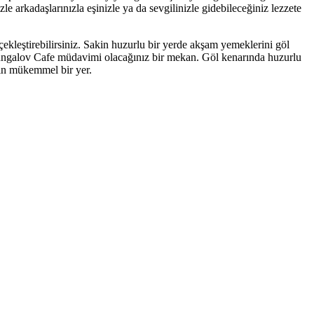
 arkadaşlarınızla eşinizle ya da sevgilinizle gidebileceğiniz lezzete
kleştirebilirsiniz. Sakin huzurlu bir yerde akşam yemeklerini göl
Bungalov Cafe müdavimi olacağınız bir mekan. Göl kenarında huzurlu
çin mükemmel bir yer.