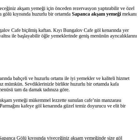
yeceğiniz akşam yemeği için önceden rezervasyon yaptırabilir ve özel
ca gölü kıyısında huzurlu bir ortamda
Sapanca akşam yemeği
mekanı
ngalov Cafe biçilmiş kaftan. Kıyı Bungalov Cafe göl kenarında yer
ısı ile başlayabilir öğle yemeklerinde geniş menünün ayrıcalıklarını
ında bahçeli ve huzurlu ortamı ile iyi yemekler ve kaliteli hizmet
 mümkün. Sevdiklerinizle birlikte huzurlu bir ortamda kafa
i menüsü tam da damak tadınıza göre.
e akşam yemeği mükemmel lezzette sunulan cafe’nin manzarası
 Parmağını kafeye göl kenarında güzel temiz doyurucu ve elit bir
n. Sapanca Gölü kıyısında yiyeceğiniz akşam yemeğinde size göl