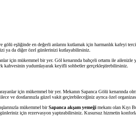
 gölü eşliğinde en değerli anlarını kutlamak için harmanlık kafeyi terc
 ya da diğer özel günlerinizi kutlayabilirsiniz.
lar için mükemmel bir yer. Göl kenarında bahçeli ortamı ile ailenizle 
 kahvesinin yudumlayarak keyifli sohbetler gerçekleştirebilirsiniz.
rayanlar için mükemmel bir yer. Mekanın Sapanca Gölü kenarında olması 
 Ailece ve dostlarınızla güzel vakit geçirebileceğiniz ayrıca özel organ
adaşlarınızla mükemmel bir
Sapanca akşam yemeği
mekanı olan Kıyı Bu
 günleriniz için rezervasyon yaptırabilirsiniz. Kusursuz hizmetin konfo