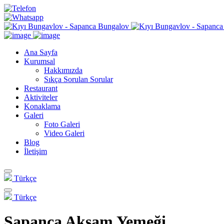
Ana Sayfa
Kurumsal
Hakkımızda
Sıkça Sorulan Sorular
Restaurant
Aktiviteler
Konaklama
Galeri
Foto Galeri
Video Galeri
Blog
İletişim
Türkçe
Türkçe
Sapanca Akşam Yemeği