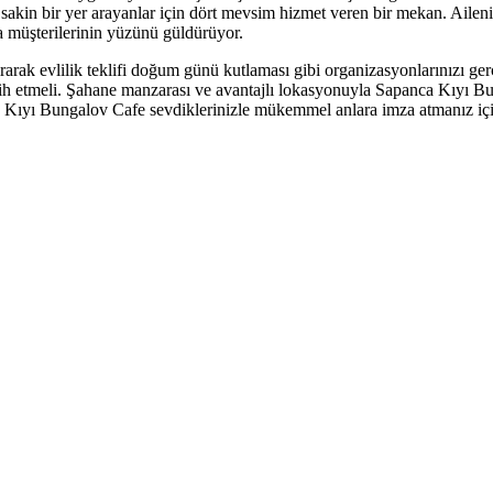
in bir yer arayanlar için dört mevsim hizmet veren bir mekan. Ailenizle
a müşterilerinin yüzünü güldürüyor.
ak evlilik teklifi doğum günü kutlaması gibi organizasyonlarınızı gerçe
cih etmeli. Şahane manzarası ve avantajlı lokasyonuyla Sapanca Kıyı 
alan Kıyı Bungalov Cafe sevdiklerinizle mükemmel anlara imza atmanız i