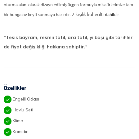
oturma alanı olarak dizayn edilmiş üçgen formuyla misafirlerimize tam
2 kişilik kahvaltı
dir.
bir bungalov keyfi sunmaya hazırdır.
dahil
"Tesis bayram, resmii tatil, ara tatil, yılbaşı gibi tarihler
de fiyat değişikliği hakkına sahiptir."
Özellikler
Engelli Odası
Havlu Seti
Klima
Komidin