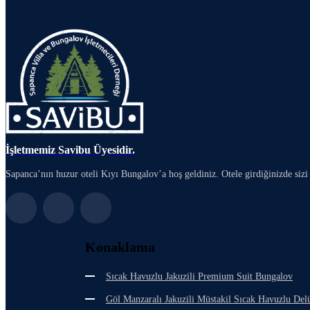
İşletmemiz Savibu Üyesidir.
Sapanca’nın huzur oteli Kıyı Bungalov’a hoş geldiniz. Otele girdiğinizde sizi 
Konaklama
Sıcak Havuzlu Jakuzili Premium Suit Bungalov
Göl Manzaralı Jakuzili Müstakil Sıcak Havuzlu De