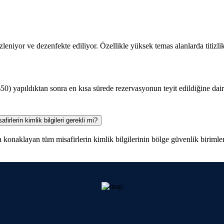
eniyor ve dezenfekte ediliyor. Özellikle yüksek temas alanlarda titizlik
50) yapıldıktan sonra en kısa sürede rezervasyonun teyit edildiğine dai
firlerin kimlik bilgileri gerekli mi?
 konaklayan tüm misafirlerin kimlik bilgilerinin bölge güvenlik birimlerin
mektedir. Sadece aile konaklama şartı bulunmamaktadır.