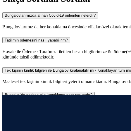
Bungalovlarımızda alınan Covid-19 önlemleri nelerdir?
Bungalovlarımız da her konaklama öncesinde villalar özel olarak temizl
Tatilimin ödemesini nasıl yapabilirim?
Havale ile Ödeme : Tarafınıza iletilen hesap bilgilerimize ön ödeme(%
gününde tahsil edilmektedir.
Tek kişinin kimlik bilgileri ile Bungalov kiralanabilir mi? Konaklayan tüm misa
Maalesef tek kişinin kimlik bilgileri yeterli olmamaktadır. Bungalov da
Bungalov'da sadece aile konaklama şartı var mıdır?
Bungalovlarımız da hem aile hem arkadaş grubu konaklama kabul edil