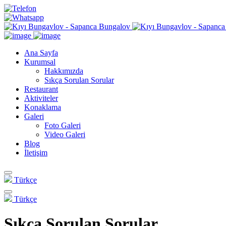
Ana Sayfa
Kurumsal
Hakkımızda
Sıkça Sorulan Sorular
Restaurant
Aktiviteler
Konaklama
Galeri
Foto Galeri
Video Galeri
Blog
İletişim
Türkçe
Türkçe
Sıkça Sorulan Sorular