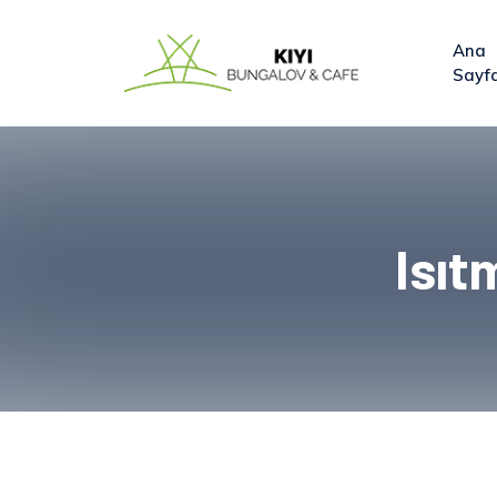
Ana
Sayf
Isıt