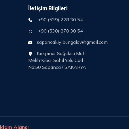
İletişim Bilgileri
+90 (539) 228 30 54
+90 (530) 870 30 54
sapancakiyibungalov@gmail.com
Kırkpınar Soğuksu Mah.
Melih Kibar Sahil Yolu Cad.
No:50 Sapanca / SAKARYA
klam Ajansı