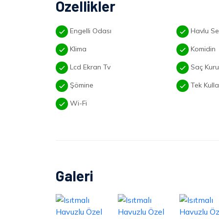
Özellikler
Engelli Odası
Havlu Se
Klima
Komidin
Lcd Ekran Tv
Saç Kuru
Şömine
Tek Kullan
Wi-Fi
Galeri