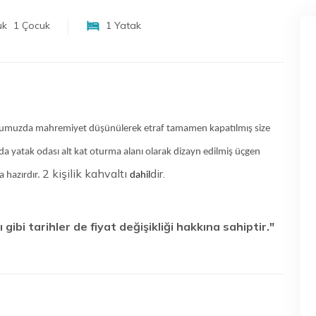
1 Çocuk
1 Yatak
umuzda mahremiyet düşünülerek etraf tamamen kapatılmış size
nda yatak odası alt kat oturma alanı olarak dizayn edilmiş üçgen
2 kişilik kahvaltı
dir.
 hazırdır.
dahil
ı gibi tarihler de fiyat değişikliği hakkına sahiptir."